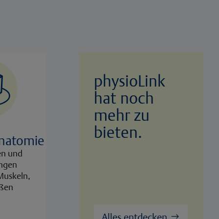
physioLink
hat noch
mehr zu
bieten.
Anatomie
en und
ungen
Muskeln,
äßen
Alles entdecken