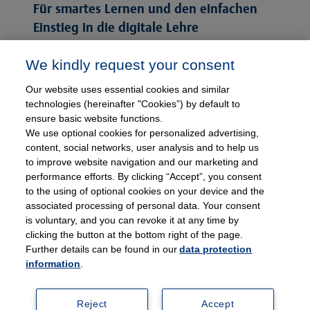
Für smartes Lernen und den einfachen
Einstieg in die digitale Lehre
Mehr erfahren
We kindly request your consent
Our website uses essential cookies and similar
technologies (hereinafter "Cookies”) by default to
ensure basic website functions.
Lust auf mehr?
We use optional cookies for personalized advertising,
content, social networks, user analysis and to help us
Probieren Sie physioLink
to improve website navigation and our marketing and
einfach aus.
performance efforts. By clicking “Accept”, you consent
to the using of optional cookies on your device and the
associated processing of personal data. Your consent
Jetzt kostenlos testen
is voluntary, and you can revoke it at any time by
clicking the button at the bottom right of the page.
Further details can be found in our
data protection
kostenlos und unverbindlich
N
information
.
14 Tage ganz entspannt
N
Reject
Accept