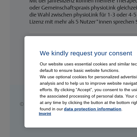
Mit der Jahreslizenz können mehrere Therapeu
oder Gemeinschaftspraxis physioLink gleichzei
die Wahl zwischen physioLink für 1-3 oder 4-5
Lizenz mit mehr als 5 Nutzer*innen sprechen 
Im Webshop bestellen und direkt loslege
Bestellen Sie Ihre physioLink Lizenz bequem o
We kindly request your consent
Webshop
. Nach dem Kauf erhalten Sie umgeh
mit dem Sie und Ihr Team physioLink direkt n
Our website uses essential cookies and similar tec
default to ensure basic website functions.
We use optional cookies for personalized advertisi
analysis and to help us to improve website navig
efforts. By clicking “Accept”, you consent to the u
the associated processing of personal data. Your c
at any time by clicking the button at the bottom rig
© Copyright 2025, Thieme Group
found in our
data protection information
.
Imprint