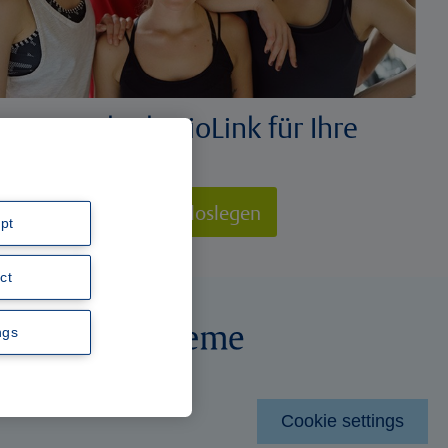
rn Sie sich physioLink für Ihre
s
zt bestellen und direkt loslegen
pt
ct
ngs
Cookie settings