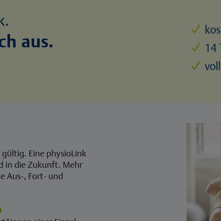
k.
kos
N
ch aus.
14 
N
vol
N
gültig. Eine physioLink
nd in die Zukunft. Mehr
ne Aus-, Fort- und
n