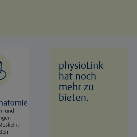
physioLink
hat noch
mehr zu
bieten.
Anatomie
en und
ungen
Muskeln,
äßen