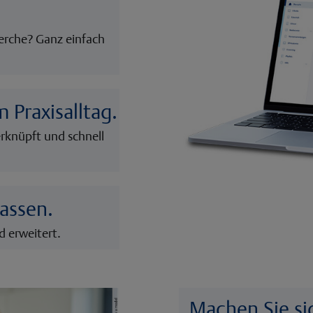
rche? Ganz einfach
 Praxisalltag.
rknüpft und schnell
lassen.
d erweitert.
Machen Sie s