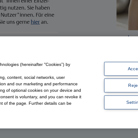
t*innen einer Einzel-
tig nutzen. Sie haben
 Nutzer*innen. Für eine
Sie uns gerne
hier
an.
Siche
n
Praxi
nline in unserem
end einen Lizenzcode
utzen können.
Jet
hnologies (hereinafter "Cookies”) by
Acce
ng, content, social networks, user
ation and our marketing and performance
Reje
sing of optional cookies on your device and
onsent is voluntary, and you can revoke it
Setti
ht of the page. Further details can be
Impressum
Datenschutzerklärung
Thieme Gruppe